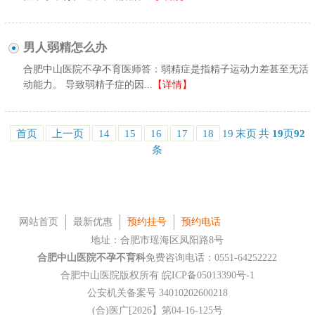
男人弱精怎么办
合肥中山医院不孕不育医师答：弱精症是指精子运动力差甚至无活
动能力。 导致弱精子症的因...
【详情】
首页
上一页
14
15
16
17
18
19
末页
共
19
页
92
条
网站首页
最新优惠
预约挂号
预约电话
地址：合肥市瑶海区凤阳路8号
合肥中山医院不孕不育科
免费咨询电话：0551-64252222
合肥中山医院版权所有
皖ICP备05013390号-1
公安机关备案号 34010202600218
(合)医广[2026】第04-16-125号